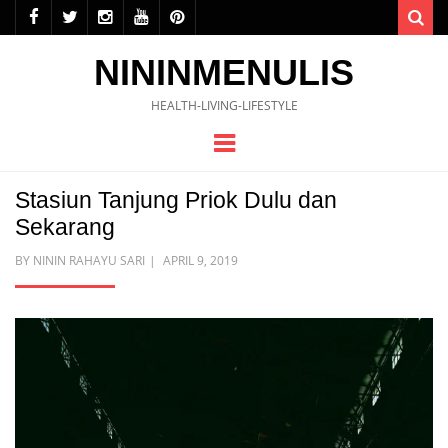
Sea
NININMENULIS
HEALTH-LIVING-LIFESTYLE
Menu
Stasiun Tanjung Priok Dulu dan
Sekarang
POSTED
BY
NININ RAHAYU SARI
APRIL 9, 2019
ON