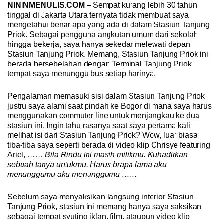
NININMENULIS.COM
– Sempat kurang lebih 30 tahun
tinggal di Jakarta Utara ternyata tidak membuat saya
mengetahui benar apa yang ada di dalam Stasiun Tanjung
Priok. Sebagai pengguna angkutan umum dari sekolah
hingga bekerja, saya hanya sekedar melewati depan
Stasiun Tanjung Priok. Memang, Stasiun Tanjung Priok ini
berada bersebelahan dengan Terminal Tanjung Priok
tempat saya menunggu bus setiap harinya.
Pengalaman memasuki sisi dalam Stasiun Tanjung Priok
justru saya alami saat pindah ke Bogor di mana saya harus
menggunakan commuter line untuk menjangkau ke dua
stasiun ini. Ingin tahu rasanya saat saya pertama kali
melihat isi dari Stasiun Tanjung Priok? Wow, luar biasa
tiba-tiba saya seperti berada di video klip Chrisye featuring
Ariel,
…… Bila Rindu ini masih milikmu. Kuhadirkan
sebuah tanya untukmu. Harus brapa lama aku
menunggumu aku menunggumu ……
Sebelum saya menyaksikan langsung interior Stasiun
Tanjung Priok, stasiun ini memang hanya saya saksikan
sebagai tempat syuting iklan, film, ataupun video klip