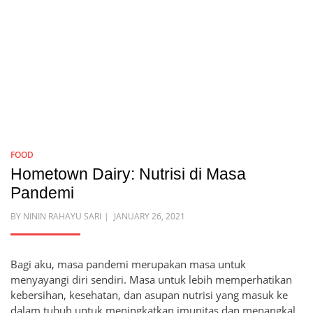
FOOD
Hometown Dairy: Nutrisi di Masa
Pandemi
POSTED
BY
NININ RAHAYU SARI
JANUARY 26, 2021
ON
Bagi aku, masa pandemi merupakan masa untuk
menyayangi diri sendiri. Masa untuk lebih memperhatikan
kebersihan, kesehatan, dan asupan nutrisi yang masuk ke
dalam tubuh untuk meningkatkan imunitas dan menangkal