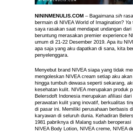
NININMENULIS.COM
– Bagaimana
sih
rasa
bermain di NIVEA World of Imagination?
Ya
saya rasakan saat mendapat undangan dari 
beruntung merasakan premier experience NI
umum di 21-22 Desember 2019. Apa itu NIVE
apa saja yang aku dapatkan di sana, kita b
penyelenggara.
Menyebut brand NIVEA siapa yang tidak men
mengoleskan NIVEA cream setiap aku akan be
hingga tumbuh dewasa seperti sekarang, a
kesehatan kulit. NIVEA merupakan produk pe
Belersdoft Indonesia merupakan afiliasi da
perawatan kulit yang inovatif, berkualitas t
di pasar ini. Memiliki perusahaan berbasis 
karyawan di seluruh dunia. Kehadiran Beler
1981 pabriknya di Malang sudah beroperasi 
NIVEA Body Lotion, NIVEA creme, NIVEA de