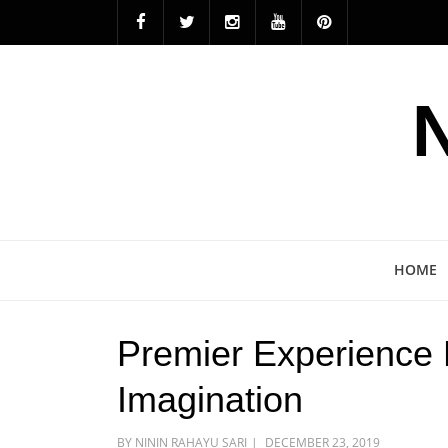
HOME
Premier Experience
Imagination
POSTED
BY
NININ RAHAYU SARI
DECEMBER 23, 2019