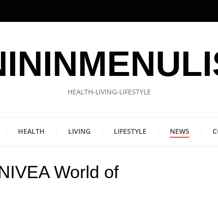
NININMENULI
HEALTH-LIVING-LIFESTYLE
HEALTH
LIVING
LIFESTYLE
NEWS
C
 NIVEA World of