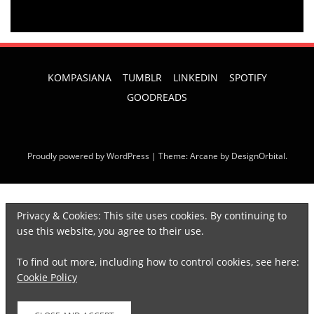
KOMPASIANA
TUMBLR
LINKEDIN
SPOTIFY
GOODREADS
Proudly powered by WordPress
|
Theme: Arcane by
DesignOrbital
.
Privacy & Cookies: This site uses cookies. By continuing to
Discover more from
use this website, you agree to their use.
NININMENULIS
To find out more, including how to control cookies, see here:
Subscribe now to keep reading and get access to the
Cookie Policy
full archive.