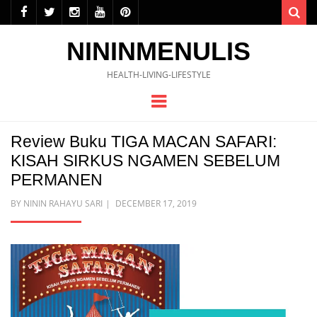
Sea
NININMENULIS
HEALTH-LIVING-LIFESTYLE
Menu
Review Buku TIGA MACAN SAFARI:
KISAH SIRKUS NGAMEN SEBELUM
PERMANEN
POSTED
BY
NININ RAHAYU SARI
DECEMBER 17, 2019
ON