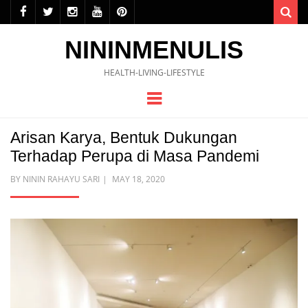
Sea
NININMENULIS
HEALTH-LIVING-LIFESTYLE
Menu
Arisan Karya, Bentuk Dukungan
Terhadap Perupa di Masa Pandemi
POSTED
BY
NININ RAHAYU SARI
MAY 18, 2020
ON