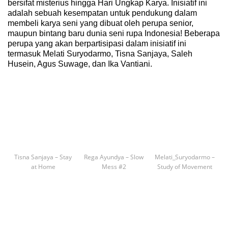
bersifat misterius hingga Hari Ungkap Karya. Inisiatif ini
adalah sebuah kesempatan untuk pendukung dalam
membeli karya seni yang dibuat oleh perupa senior,
maupun bintang baru dunia seni rupa Indonesia! Beberapa
perupa yang akan berpartisipasi dalam inisiatif ini
termasuk Melati Suryodarmo, Tisna Sanjaya, Saleh
Husein, Agus Suwage, dan Ika Vantiani.
Tisna Sanjaya – Stay
Rega Ayundya – Slow
Melati_Suryodarmo –
at Home
Mess #2
Study of Movement