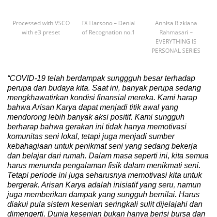
Processed with VSCO
FX Harsono – Denial
Annisa Rizkiana
with e3 preset
of Recognation no.1
Rahmasari –
EVERYTHING IS
PERSONAL SERIES
“COVID-19 telah berdampak sunggguh besar terhadap
perupa dan budaya kita. Saat ini, banyak perupa sedang
mengkhawatirkan kondisi finansial
mereka. Kami harap
bahwa Arisan Karya dapat menjadi titik awal yang
mendorong lebih banyak aksi positif. Kami sungguh
berharap bahwa gerakan ini tidak hanya memotivasi
komunitas seni lokal, tetapi juga menjadi sumber
kebahagiaan untuk penikmat seni yang sedang bekerja
dan belajar dari rumah. Dalam masa seperti ini, kita semua
harus menunda pengalaman fisik dalam menikmati seni.
Tetapi periode ini juga seharusnya memotivasi kita untuk
bergerak. Arisan Karya adalah inisiatif yang seru, namun
juga memberikan dampak yang sungguh bernilai. Harus
diakui pula sistem kesenian seringkali sulit dijelajahi dan
dimengerti. Dunia kesenian bukan hanya berisi bursa dan