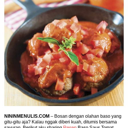
NININMENULIS.COM
– Bosan dengan olahan baso yang
gitu-gitu aja? Kalau nggak diberi kuah, ditumis bersama
sayuran. Berikut aku sharing
Resep
Baso Saus Tomat