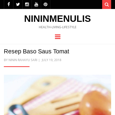
Sea
NININMENULIS
HEALTH-LIVING-LIFESTYLE
Menu
Resep Baso Saus Tomat
POSTED
BY
NININ RAHAYU SARI
JULY 19, 2018
ON