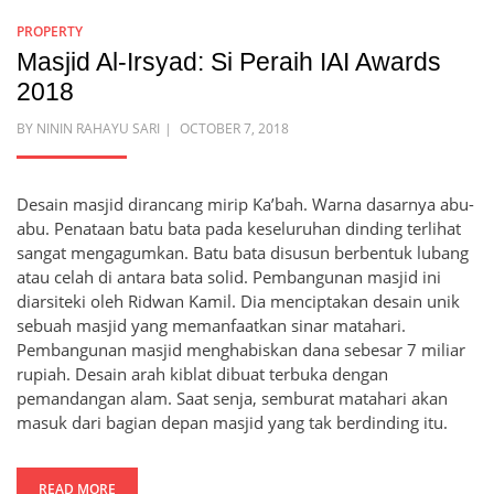
PROPERTY
Masjid Al-Irsyad: Si Peraih IAI Awards
2018
POSTED
BY
NININ RAHAYU SARI
OCTOBER 7, 2018
ON
Desain masjid dirancang mirip Ka’bah. Warna dasarnya abu-
abu. Penataan batu bata pada keseluruhan dinding terlihat
sangat mengagumkan. Batu bata disusun berbentuk lubang
atau celah di antara bata solid. Pembangunan masjid ini
diarsiteki oleh Ridwan Kamil. Dia menciptakan desain unik
sebuah masjid yang memanfaatkan sinar matahari.
Pembangunan masjid menghabiskan dana sebesar 7 miliar
rupiah. Desain arah kiblat dibuat terbuka dengan
pemandangan alam. Saat senja, semburat matahari akan
masuk dari bagian depan masjid yang tak berdinding itu.
READ MORE