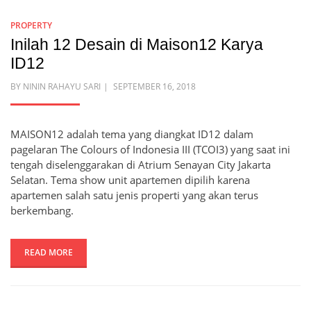
PROPERTY
Inilah 12 Desain di Maison12 Karya
ID12
POSTED
BY
NININ RAHAYU SARI
SEPTEMBER 16, 2018
ON
MAISON12 adalah tema yang diangkat ID12 dalam
pagelaran The Colours of Indonesia III (TCOI3) yang saat ini
tengah diselenggarakan di Atrium Senayan City Jakarta
Selatan. Tema show unit apartemen dipilih karena
apartemen salah satu jenis properti yang akan terus
berkembang.
READ MORE