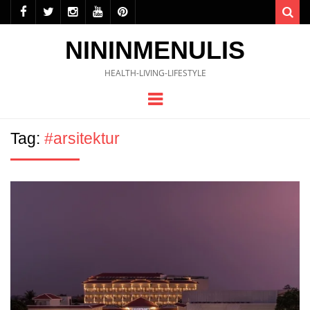
Sea
NININMENULIS
HEALTH-LIVING-LIFESTYLE
Menu
Tag:
#arsitektur