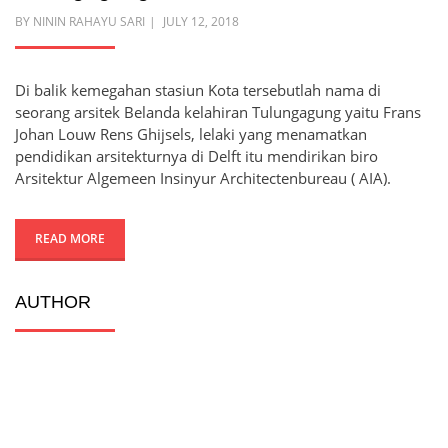
POSTED
BY
NININ RAHAYU SARI
JULY 12, 2018
ON
Di balik kemegahan stasiun Kota tersebutlah nama di
seorang arsitek Belanda kelahiran Tulungagung yaitu Frans
Johan Louw Rens Ghijsels, lelaki yang menamatkan
pendidikan arsitekturnya di Delft itu mendirikan biro
Arsitektur Algemeen Insinyur Architectenbureau ( AIA).
READ MORE
AUTHOR